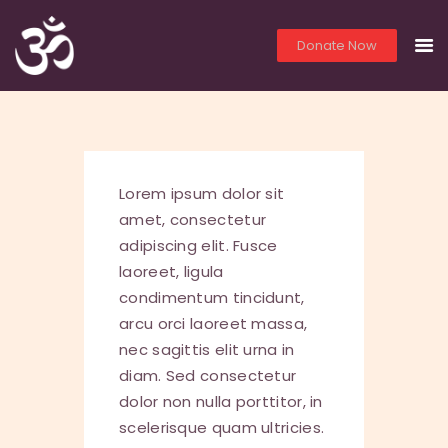
Donate Now
THE OM TEMPLE
HOME
PRIEST SERVICES
Lorem ipsum dolor sit
LIVE
amet, consectetur
YOGA
adipiscing elit. Fusce
PHOTOS
laoreet, ligula
VIDEOS
condimentum tincidunt,
arcu orci laoreet massa,
LITERATURE
nec sagittis elit urna in
LINKS
diam. Sed consectetur
YOUTH EDUCATION
dolor non nulla porttitor, in
ABO
scelerisque quam ultricies.