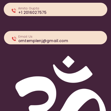
Amita Gupta
+1 2016027575
Email Us
omtemplenj@gmail.com