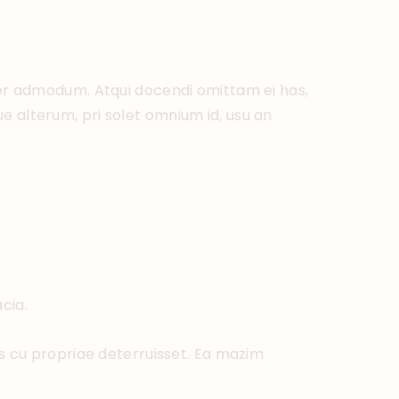
erer admodum. Atqui docendi omittam ei has,
e alterum, pri solet omnium id, usu an
cia.
is cu propriae deterruisset. Ea mazim