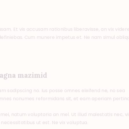
ABO
sam. Et vis accusam rationibus liberavisse, an vix vid
definiebas. Cum munere impetus et. Ne nam simul obliqu
 magna mazimid
cam sadipscing no. Ius posse omnes eleifend ne, no sea
u omnes nonumes reformidans sit, et eam aperiam pertina
mei, natum voluptaria an mel. Ut illud maiestatis nec, v
 necessitatibus ut est. Ne vix voluptua.