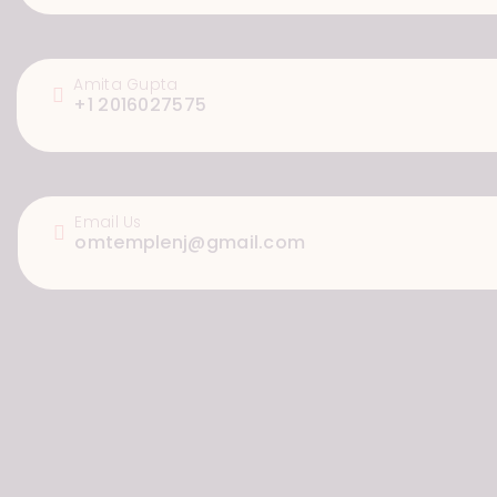
Amita Gupta
+1 2016027575
Email Us
omtemplenj@gmail.com